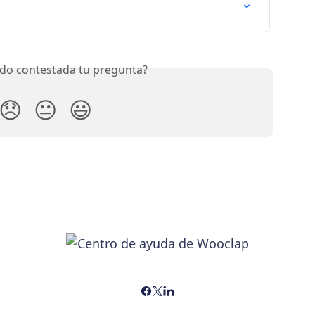
do contestada tu pregunta?
😞
😐
😃