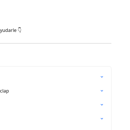
yudarle 👇
clap